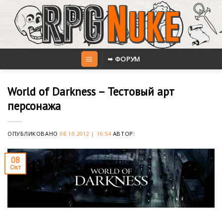
Skip
to
content
➥ ФОРУМ
World of Darkness – Тестовый арт
персонажа
ОПУБЛИКОВАНО
08.10.2012 | 16:54
АВТОР:
08
Окт