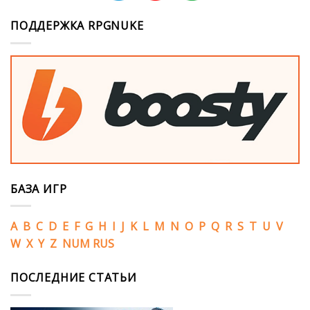
ПОДДЕРЖКА RPGNUKE
БАЗА ИГР
A
B
C
D
E
F
G
H
I
J
K
L
M
N
O
P
Q
R
S
T
U
V
W
X
Y
Z
NUM
RUS
ПОСЛЕДНИЕ СТАТЬИ