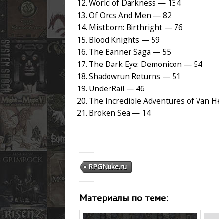
World of Darkness — 134
Of Orcs And Men — 82
Mistborn: Birthright — 76
Blood Knights — 59
The Banner Saga — 55
The Dark Eye: Demonicon — 54
Shadowrun Returns — 51
UnderRail — 46
The Incredible Adventures of Van H
Broken Sea — 14
RPGNuke.ru
Материалы по теме: