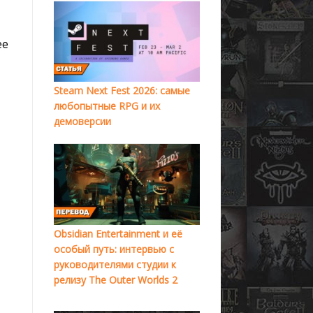
ее
Steam Next Fest 2026: самые
любопытные RPG и их
демоверсии
Obsidian Entertainment и её
особый путь: интервью с
руководителями студии к
релизу The Outer Worlds 2