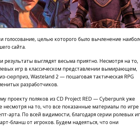
и голосование, целью которого было вычленение наибол
его сайта.
 и результаты выглядят весьма приятно. Несмотря на то,
олевых игр в классическом представлении вымирающем,
из-сюрприз, Wasteland 2 — пошаговая тактическая RPG
менитых разработчиков.
у проекту поляков из CD Project RED — Cyberpunk уже
е несмотря на то, что все показанные материалы по игре
пт-арта. По всей видимости, благодаря серии ролевых и
арт-бланш от игроков. Будем надеяться, что они