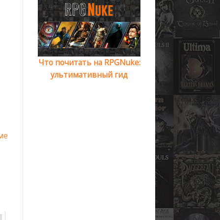
Что почитать на RPGNuke:
ультимативный гид
ме