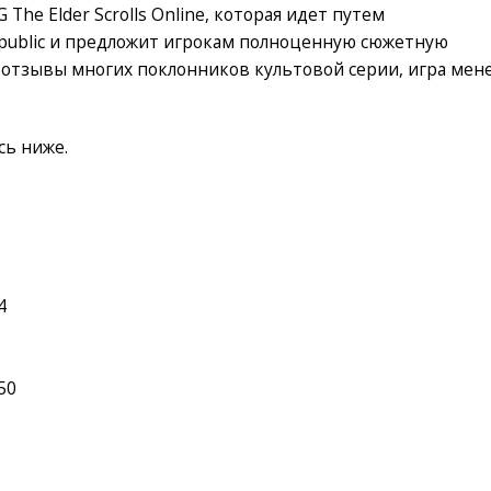
e Elder Scrolls Online, которая идет путем
epublic и предложит игрокам полноценную сюжетную
 отзывы многих поклонников культовой серии, игра мен
сь ниже.
4
250