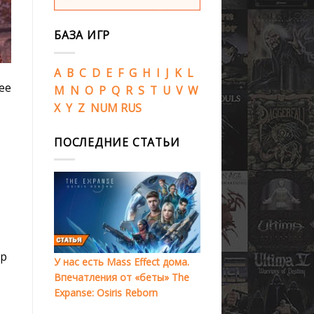
БАЗА ИГР
A
B
C
D
E
F
G
H
I
J
K
L
ее
M
N
O
P
Q
R
S
T
U
V
W
X
Y
Z
NUM
RUS
ПОСЛЕДНИЕ СТАТЬИ
гр
У нас есть Mass Effect дома.
Впечатления от «беты» The
Expanse: Osiris Reborn