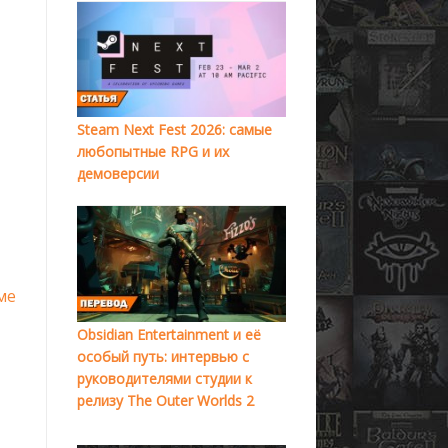
Steam Next Fest 2026: самые
любопытные RPG и их
демоверсии
ме
Obsidian Entertainment и её
особый путь: интервью с
руководителями студии к
релизу The Outer Worlds 2