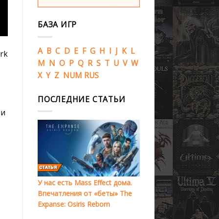
БАЗА ИГР
A
B
C
D
E
F
G
H
I
J
K
L
rk
M
N
O
P
Q
R
S
T
U
V
W
X
Y
Z
NUM
RUS
ПОСЛЕДНИЕ СТАТЬИ
ми
У нас есть Mass Effect дома.
Впечатления от «беты» The
Expanse: Osiris Reborn