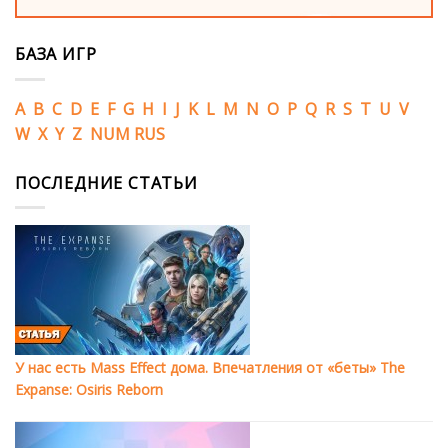
БАЗА ИГР
A
B
C
D
E
F
G
H
I
J
K
L
M
N
O
P
Q
R
S
T
U
V
W
X
Y
Z
NUM
RUS
ПОСЛЕДНИЕ СТАТЬИ
У нас есть Mass Effect дома. Впечатления от «беты» The
Expanse: Osiris Reborn