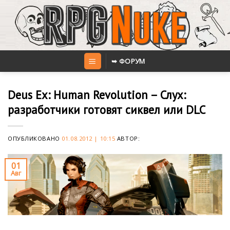
Skip
to
content
➥ ФОРУМ
Deus Ex: Human Revolution – Слух:
разработчики готовят сиквел или DLC
ОПУБЛИКОВАНО
01.08.2012 | 10:15
АВТОР:
01
Авг