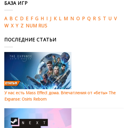
БАЗА ИГР
A
B
C
D
E
F
G
H
I
J
K
L
M
N
O
P
Q
R
S
T
U
V
W
X
Y
Z
NUM
RUS
ПОСЛЕДНИЕ СТАТЬИ
У нас есть Mass Effect дома. Впечатления от «беты» The
Expanse: Osiris Reborn