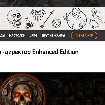
☆ БАЗА ИГР
ЙДЫ
НАСТОЛКИ
JRPG
ДРУГИЕ ЖАНРЫ
рт-директор Enhanced Edition