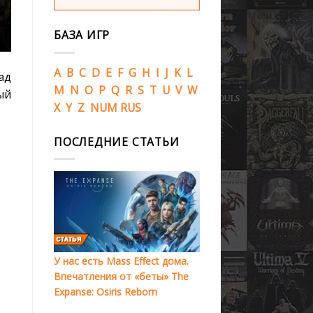
БАЗА ИГР
A
B
C
D
E
F
G
H
I
J
K
L
ад
M
N
O
P
Q
R
S
T
U
V
W
ый
X
Y
Z
NUM
RUS
ПОСЛЕДНИЕ СТАТЬИ
У нас есть Mass Effect дома.
Впечатления от «беты» The
Expanse: Osiris Reborn