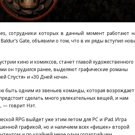
es, сотрудники которых в данный момент работают н
aldur’s Gate, объявили о том, что в их ряды вступил нов
устрии кино и комиксов, станет главой художественного
ыми он трудился ранее, выделяют графические романы
ей Спустя» и «30 Дней ночи».
ью быть одним из звеньев команды, которая возрождает
ам предстоит сделать много увлекательных вещей, и нам
 — говрит Нэт.
еской RPG выйдет уже этим летом для PC и iPad. Игра
чшенной графикой, но и наличием всех «фишек» второй
онтентом и по крайней мере одни сопартийцем.