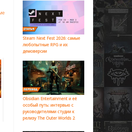
ме
Steam Next Fest 2026: самые
любопытные RPG и их
демоверсии
Obsidian Entertainment и её
особый путь: интервью с
руководителями студии к
релизу The Outer Worlds 2