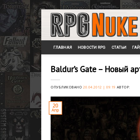
Skip
to
content
ГЛАВНАЯ
НОВОСТИ RPG
СТАТЬИ
ГА
Baldur’s Gate – Новый а
ОПУБЛИКОВАНО
20.04.2012 | 09:19
АВТОР:
20
Апр