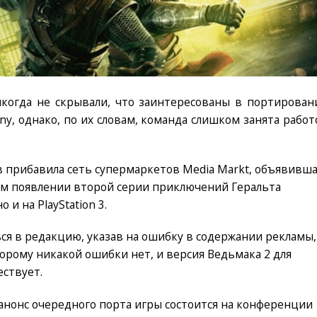
икогда не скрывали, что заинтересованы в портирован
ny, однако, по их словам, команда слишком занята работ
в прибавила сеть супермаркетов Media Markt, объявивш
ром появлении второй серии приключений Геральта
 и на PlayStation 3.
я в редакцию, указав на ошибку в содержании рекламы,
торому никакой ошибки нет, и версия Ведьмака 2 для
ествует.
анонс очередного порта игры состоится на конференции