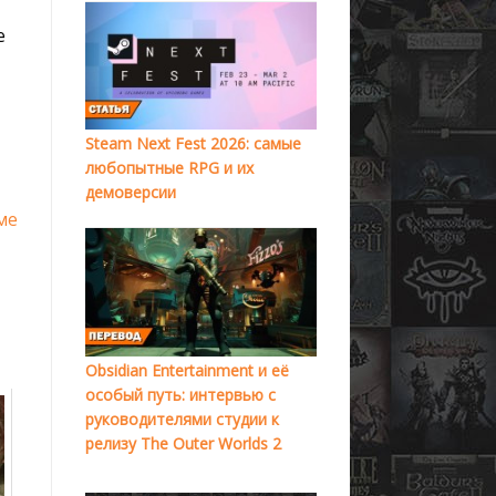
е
Steam Next Fest 2026: самые
любопытные RPG и их
демоверсии
ме
Obsidian Entertainment и её
особый путь: интервью с
руководителями студии к
релизу The Outer Worlds 2