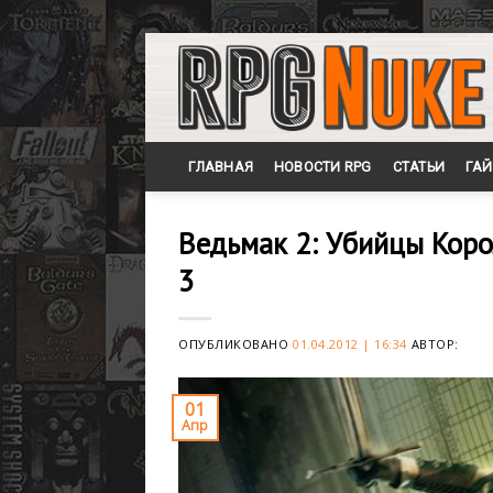
Skip
to
content
ГЛАВНАЯ
НОВОСТИ RPG
СТАТЬИ
ГА
Ведьмак 2: Убийцы Корол
3
ОПУБЛИКОВАНО
01.04.2012 | 16:34
АВТОР:
01
Апр