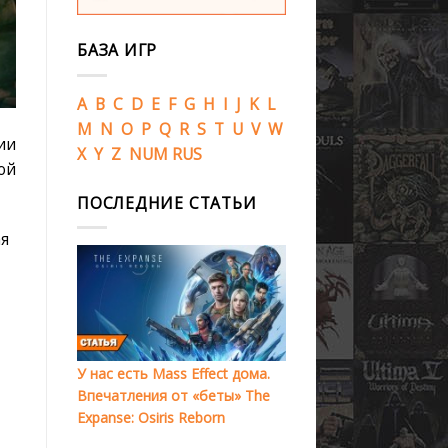
БАЗА ИГР
A
B
C
D
E
F
G
H
I
J
K
L
M
N
O
P
Q
R
S
T
U
V
W
ии
X
Y
Z
NUM
RUS
ой
ПОСЛЕДНИЕ СТАТЬИ
ая
У нас есть Mass Effect дома.
Впечатления от «беты» The
Expanse: Osiris Reborn