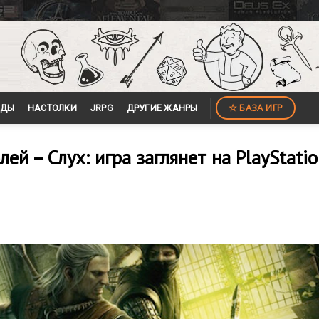
☆ БАЗА ИГР
ЙДЫ
НАСТОЛКИ
JRPG
ДРУГИЕ ЖАНРЫ
ей – Слух: игра заглянет на PlayStati