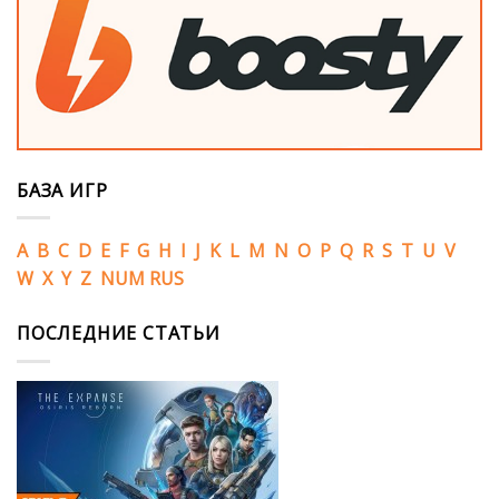
БАЗА ИГР
A
B
C
D
E
F
G
H
I
J
K
L
M
N
O
P
Q
R
S
T
U
V
W
X
Y
Z
NUM
RUS
ПОСЛЕДНИЕ СТАТЬИ