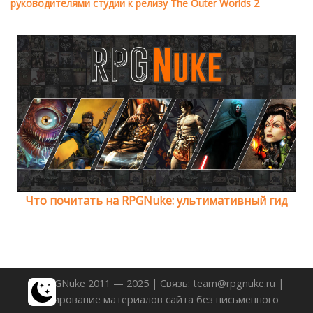
руководителями студии к релизу The Outer Worlds 2
Что почитать на RPGNuke: ультимативный гид
© RPGNuke 2011 — 2025 | Связь: team@rpgnuke.ru |
Копирование материалов сайта без письменного