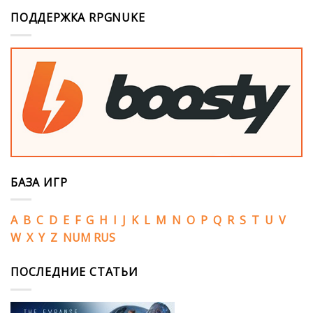
ПОДДЕРЖКА RPGNUKE
БАЗА ИГР
A
B
C
D
E
F
G
H
I
J
K
L
M
N
O
P
Q
R
S
T
U
V
W
X
Y
Z
NUM
RUS
ПОСЛЕДНИЕ СТАТЬИ