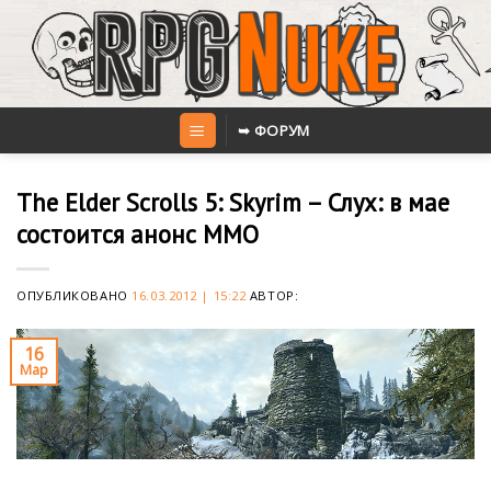
Skip
to
content
➥ ФОРУМ
The Elder Scrolls 5: Skyrim – Слух: в мае
состоится анонс MMO
ОПУБЛИКОВАНО
16.03.2012 | 15:22
АВТОР:
16
Мар