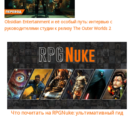
Obsidian Entertainment и её особый путь: интервью с
руководителями студии к релизу The Outer Worlds 2
Что почитать на RPGNuke: ультимативный гид