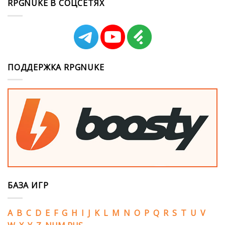
RPGNUKE В СОЦСЕТЯХ
ПОДДЕРЖКА RPGNUKE
БАЗА ИГР
A
B
C
D
E
F
G
H
I
J
K
L
M
N
O
P
Q
R
S
T
U
V