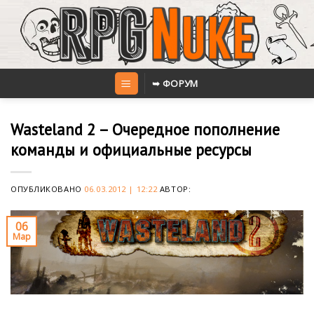
Skip
to
content
➥ ФОРУМ
Wasteland 2 – Очередное пополнение
команды и официальные ресурсы
ОПУБЛИКОВАНО
06.03.2012 | 12:22
АВТОР:
06
Мар