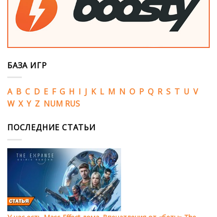
БАЗА ИГР
A
B
C
D
E
F
G
H
I
J
K
L
M
N
O
P
Q
R
S
T
U
V
W
X
Y
Z
NUM
RUS
ПОСЛЕДНИЕ СТАТЬИ