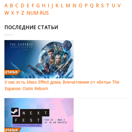
A
B
C
D
E
F
G
H
I
J
K
L
M
N
O
P
Q
R
S
T
U
V
W
X
Y
Z
NUM
RUS
ПОСЛЕДНИЕ СТАТЬИ
У нас есть Mass Effect дома. Впечатления от «беты» The
Expanse: Osiris Reborn