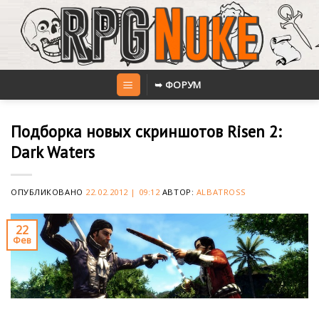
Skip
to
content
➥ ФОРУМ
Подборка новых скриншотов Risen 2:
Dark Waters
ОПУБЛИКОВАНО
22.02.2012 | 09:12
АВТОР:
ALBATROSS
22
Фев