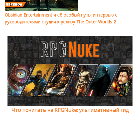
Obsidian Entertainment и её особый путь: интервью с
руководителями студии к релизу The Outer Worlds 2
Что почитать на RPGNuke: ультимативный гид