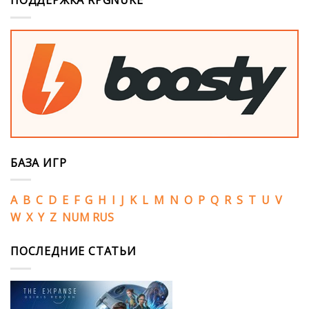
ПОДДЕРЖКА RPGNUKE
БАЗА ИГР
A
B
C
D
E
F
G
H
I
J
K
L
M
N
O
P
Q
R
S
T
U
V
W
X
Y
Z
NUM
RUS
ПОСЛЕДНИЕ СТАТЬИ