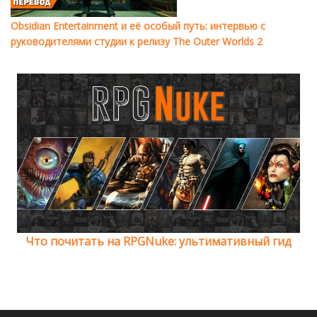
Obsidian Entertainment и её особый путь: интервью с
руководителями студии к релизу The Outer Worlds 2
Что почитать на RPGNuke: ультимативный гид