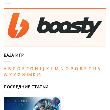
БАЗА ИГР
A
B
C
D
E
F
G
H
I
J
K
L
M
N
O
P
Q
R
S
T
U
V
W
X
Y
Z
NUM
RUS
ПОСЛЕДНИЕ СТАТЬИ