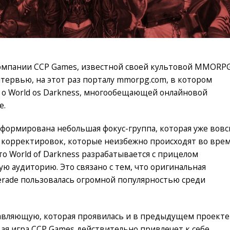
компании CCP Games, известной своей культовой MMORP
нтервью, на этот раз порталу mmorpg.com, в котором
 о World os Darkness, многообещающей онлайновой
е.
сформирована небольшая фокус-группа, которая уже вов
 корректировок, которые неизбежно происходят во вре
что World of Darkness разрабатывается с прицелом
кую аудиторию. Это связано с тем, что оригинальная
uerade пользовалась огромной популярностью среди
авляющую, которая проявилась и в предыдущем проекте
вая игра CCP Games действительно привлечет к себе