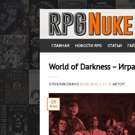
Skip
to
content
ГЛАВНАЯ
НОВОСТИ RPG
СТАТЬИ
ГА
World of Darkness – Игр
ОПУБЛИКОВАНО
09.02.2012 | 11:15
АВТОР:
09
Фев