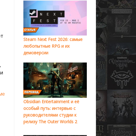
ю
ет
Steam Next Fest 2026: самые
любопытные RPG и их
демоверсии
,
ои
ме
Obsidian Entertainment и её
особый путь: интервью с
руководителями студии к
релизу The Outer Worlds 2