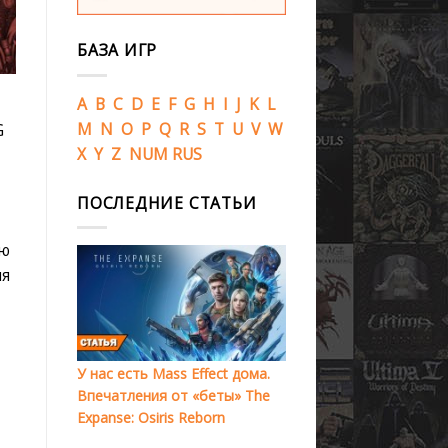
БАЗА ИГР
A
B
C
D
E
F
G
H
I
J
K
L
M
N
O
P
Q
R
S
T
U
V
W
G
X
Y
Z
NUM
RUS
ПОСЛЕДНИЕ СТАТЬИ
сю
мя
У нас есть Mass Effect дома.
Впечатления от «беты» The
Expanse: Osiris Reborn