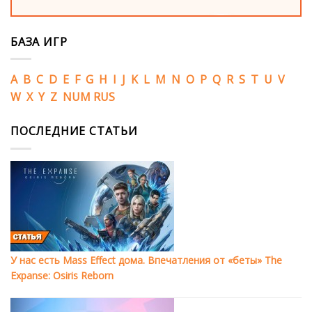
БАЗА ИГР
A
B
C
D
E
F
G
H
I
J
K
L
M
N
O
P
Q
R
S
T
U
V
W
X
Y
Z
NUM
RUS
ПОСЛЕДНИЕ СТАТЬИ
У нас есть Mass Effect дома. Впечатления от «беты» The
Expanse: Osiris Reborn