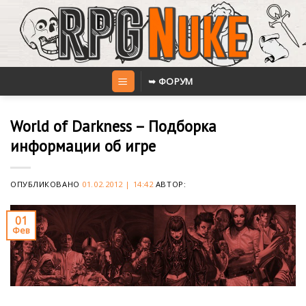
Skip
to
content
➥ ФОРУМ
World of Darkness – Подборка
информации об игре
ОПУБЛИКОВАНО
01.02.2012 | 14:42
АВТОР:
01
Фев