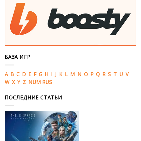
БАЗА ИГР
A
B
C
D
E
F
G
H
I
J
K
L
M
N
O
P
Q
R
S
T
U
V
W
X
Y
Z
NUM
RUS
ПОСЛЕДНИЕ СТАТЬИ