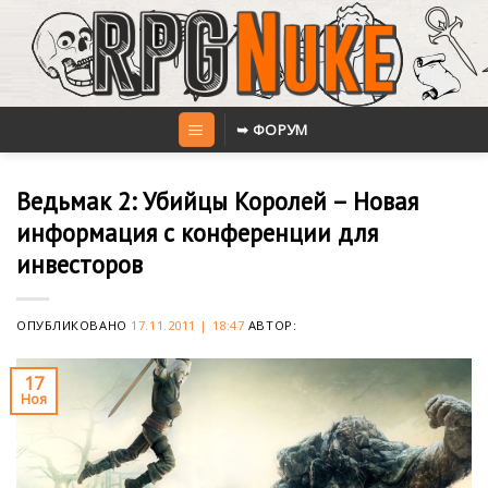
Skip
to
content
➥ ФОРУМ
Ведьмак 2: Убийцы Королей – Новая
информация с конференции для
инвесторов
ОПУБЛИКОВАНО
17.11.2011 | 18:47
АВТОР:
17
Ноя