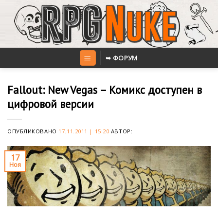
Skip
to
content
➥ ФОРУМ
Fallout: New Vegas – Комикс доступен в
цифровой версии
ОПУБЛИКОВАНО
17.11.2011 | 15:20
АВТОР:
17
Ноя