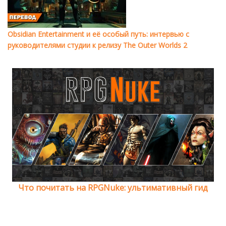
Obsidian Entertainment и её особый путь: интервью с
руководителями студии к релизу The Outer Worlds 2
Что почитать на RPGNuke: ультимативный гид