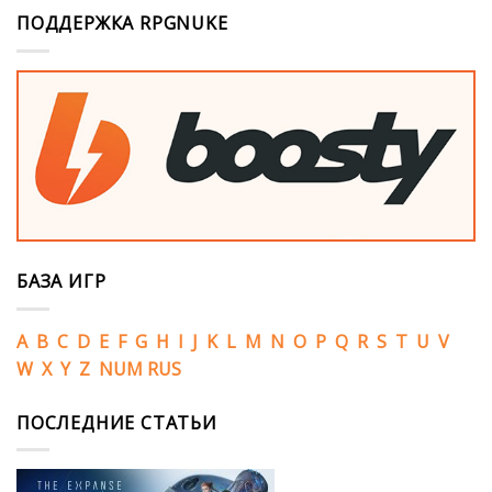
ПОДДЕРЖКА RPGNUKE
БАЗА ИГР
A
B
C
D
E
F
G
H
I
J
K
L
M
N
O
P
Q
R
S
T
U
V
W
X
Y
Z
NUM
RUS
ПОСЛЕДНИЕ СТАТЬИ