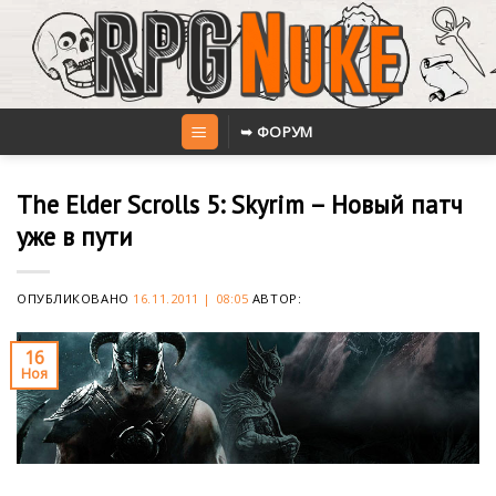
Skip
to
content
➥ ФОРУМ
The Elder Scrolls 5: Skyrim – Новый патч
уже в пути
ОПУБЛИКОВАНО
16.11.2011 | 08:05
АВТОР:
16
Ноя