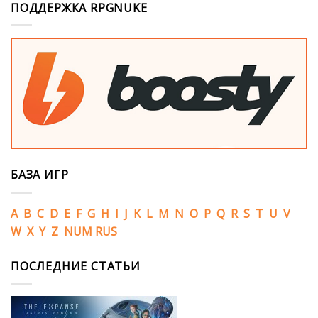
ПОДДЕРЖКА RPGNUKE
БАЗА ИГР
A
B
C
D
E
F
G
H
I
J
K
L
M
N
O
P
Q
R
S
T
U
V
W
X
Y
Z
NUM
RUS
ПОСЛЕДНИЕ СТАТЬИ