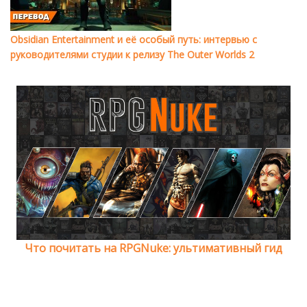
Obsidian Entertainment и её особый путь: интервью с
руководителями студии к релизу The Outer Worlds 2
Что почитать на RPGNuke: ультимативный гид