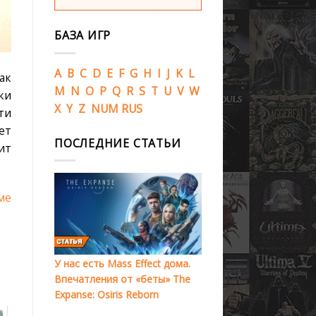
БАЗА ИГР
A
B
C
D
E
F
G
H
I
J
K
L
ак
M
N
O
P
Q
R
S
T
U
V
W
ки
X
Y
Z
NUM
RUS
ти
ет
ПОСЛЕДНИЕ СТАТЬИ
ит
ме
У нас есть Mass Effect дома.
Впечатления от «беты» The
Expanse: Osiris Reborn