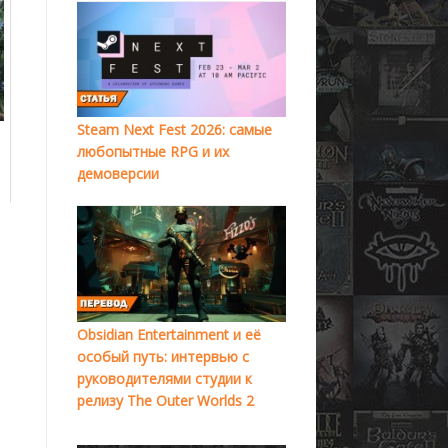
Steam Next Fest 2026: самые
любопытные RPG и их
демоверсии
Obsidian Entertainment и её
особый путь: интервью с
руководителями студии к
релизу The Outer Worlds 2