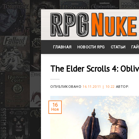
Skip
to
content
ГЛАВНАЯ
НОВОСТИ RPG
СТАТЬИ
ГА
The Elder Scrolls 4: Obl
ОПУБЛИКОВАНО
16.11.2011 | 10:22
АВТОР:
16
Ноя