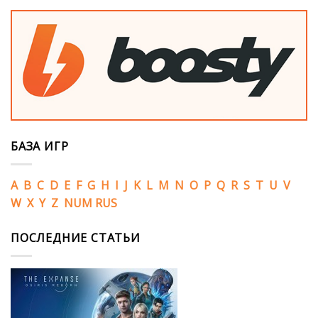
БАЗА ИГР
A
B
C
D
E
F
G
H
I
J
K
L
M
N
O
P
Q
R
S
T
U
V
W
X
Y
Z
NUM
RUS
ПОСЛЕДНИЕ СТАТЬИ