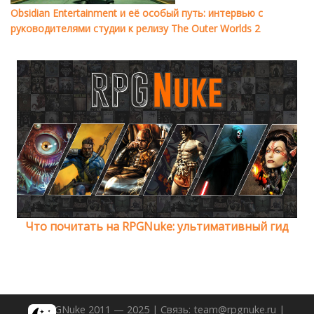
Obsidian Entertainment и её особый путь: интервью с
руководителями студии к релизу The Outer Worlds 2
Что почитать на RPGNuke: ультимативный гид
© RPGNuke 2011 — 2025 | Связь: team@rpgnuke.ru |