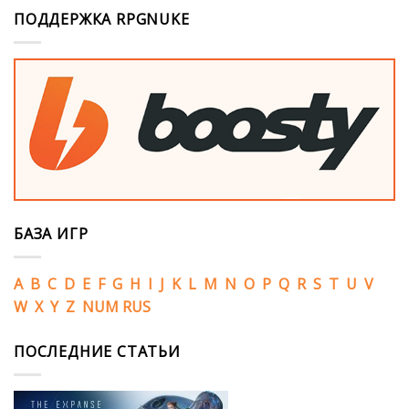
ПОДДЕРЖКА RPGNUKE
БАЗА ИГР
A
B
C
D
E
F
G
H
I
J
K
L
M
N
O
P
Q
R
S
T
U
V
W
X
Y
Z
NUM
RUS
ПОСЛЕДНИЕ СТАТЬИ