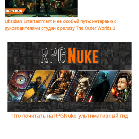
Obsidian Entertainment и её особый путь: интервью с
руководителями студии к релизу The Outer Worlds 2
Что почитать на RPGNuke: ультимативный гид