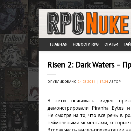
Skip
to
content
ГЛАВНАЯ
НОВОСТИ RPG
СТАТЬИ
ГА
Risen 2: Dark Waters – П
ОПУБЛИКОВАНО
24.08.2011 | 17:24
АВТОР:
В сети появилась видео презе
демонстрировали Piranha Bytes 
Не смотря на то, что вся речь в 
геймплеными моментами, которые по
Вторая часть видео-презентации на