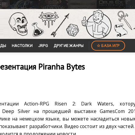
☆ БАЗА ИГР
ЙДЫ
НАСТОЛКИ
JRPG
ДРУГИЕ ЖАНРЫ
резентация Piranha Bytes
нтации Action-RPG Risen 2: Dark Waters, котор
и Deep Silver на прошедшей выставке GamesCom 201
ролике на немецком языке, вы можете насладиться новы
казывают разработчики. Видео состоит из двух частей.
ходится в продолжении новости.