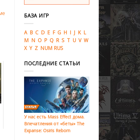
ме
БАЗА ИГР
A
B
C
D
E
F
G
H
I
J
K
L
M
N
O
P
Q
R
S
T
U
V
W
X
Y
Z
NUM
RUS
ПОСЛЕДНИЕ СТАТЬИ
У нас есть Mass Effect дома.
Впечатления от «беты» The
Expanse: Osiris Reborn