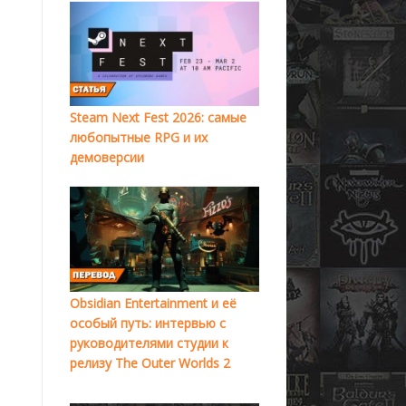
Steam Next Fest 2026: самые
любопытные RPG и их
демоверсии
Obsidian Entertainment и её
особый путь: интервью с
руководителями студии к
релизу The Outer Worlds 2