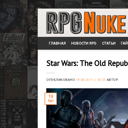
Skip
to
content
ГЛАВНАЯ
НОВОСТИ RPG
СТАТЬИ
ГА
Star Wars: The Old Repu
ОПУБЛИКОВАНО
19.08.2011 | 18:33
АВТОР:
19
Авг