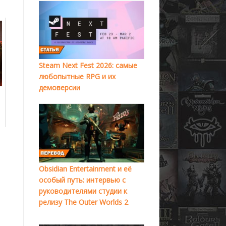
Steam Next Fest 2026: самые
любопытные RPG и их
демоверсии
Obsidian Entertainment и её
особый путь: интервью с
руководителями студии к
релизу The Outer Worlds 2