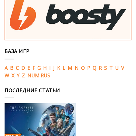
БАЗА ИГР
A
B
C
D
E
F
G
H
I
J
K
L
M
N
O
P
Q
R
S
T
U
V
W
X
Y
Z
NUM
RUS
ПОСЛЕДНИЕ СТАТЬИ