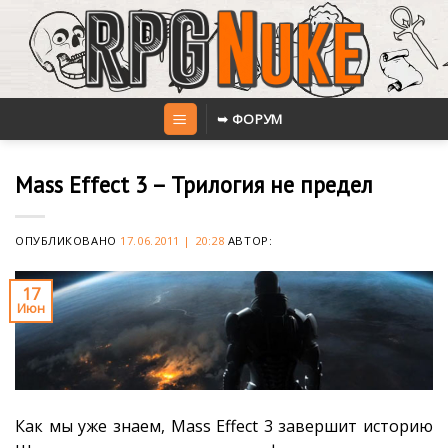
Skip
to
content
➥ ФОРУМ
Mass Effect 3 – Трилогия не предел
ОПУБЛИКОВАНО
17.06.2011 | 20:28
АВТОР:
17
Июн
Как мы уже знаем, Mass Effect 3 завершит историю