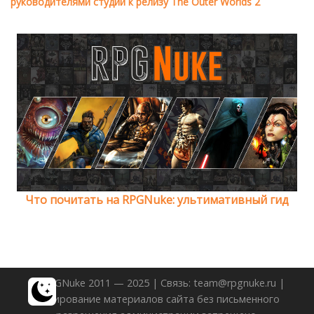
руководителями студии к релизу The Outer Worlds 2
Что почитать на RPGNuke: ультимативный гид
© RPGNuke 2011 — 2025 | Связь: team@rpgnuke.ru |
Копирование материалов сайта без письменного