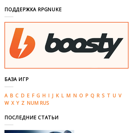
ПОДДЕРЖКА RPGNUKE
БАЗА ИГР
A
B
C
D
E
F
G
H
I
J
K
L
M
N
O
P
Q
R
S
T
U
V
W
X
Y
Z
NUM
RUS
ПОСЛЕДНИЕ СТАТЬИ