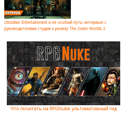
Obsidian Entertainment и её особый путь: интервью с
руководителями студии к релизу The Outer Worlds 2
Что почитать на RPGNuke: ультимативный гид