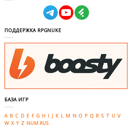
ПОДДЕРЖКА RPGNUKE
БАЗА ИГР
A
B
C
D
E
F
G
H
I
J
K
L
M
N
O
P
Q
R
S
T
U
V
W
X
Y
Z
NUM
RUS