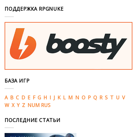
ПОДДЕРЖКА RPGNUKE
БАЗА ИГР
A
B
C
D
E
F
G
H
I
J
K
L
M
N
O
P
Q
R
S
T
U
V
W
X
Y
Z
NUM
RUS
ПОСЛЕДНИЕ СТАТЬИ