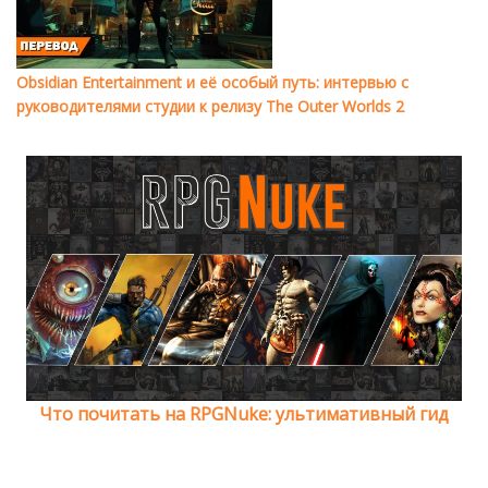
Obsidian Entertainment и её особый путь: интервью с
руководителями студии к релизу The Outer Worlds 2
Что почитать на RPGNuke: ультимативный гид