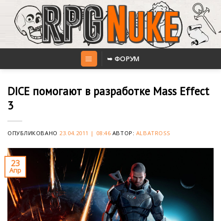
Skip
to
content
➥ ФОРУМ
DICE помогают в разработке Mass Effect
3
ОПУБЛИКОВАНО
23.04.2011 | 08:46
АВТОР:
ALBATROSS
23
Апр