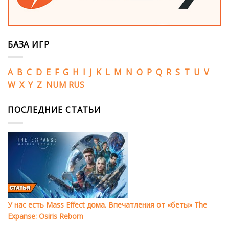
БАЗА ИГР
A
B
C
D
E
F
G
H
I
J
K
L
M
N
O
P
Q
R
S
T
U
V
W
X
Y
Z
NUM
RUS
ПОСЛЕДНИЕ СТАТЬИ
У нас есть Mass Effect дома. Впечатления от «беты» The
Expanse: Osiris Reborn