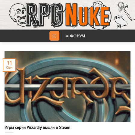
Skip
to
content
➥ ФОРУМ
11
Сен
Игры серии Wizardry вышли в Steam