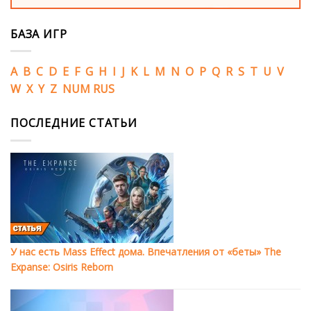
БАЗА ИГР
A
B
C
D
E
F
G
H
I
J
K
L
M
N
O
P
Q
R
S
T
U
V
W
X
Y
Z
NUM
RUS
ПОСЛЕДНИЕ СТАТЬИ
У нас есть Mass Effect дома. Впечатления от «беты» The
Expanse: Osiris Reborn