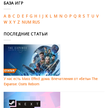
БАЗА ИГР
A
B
C
D
E
F
G
H
I
J
K
L
M
N
O
P
Q
R
S
T
U
V
W
X
Y
Z
NUM
RUS
ПОСЛЕДНИЕ СТАТЬИ
У нас есть Mass Effect дома. Впечатления от «беты» The
Expanse: Osiris Reborn