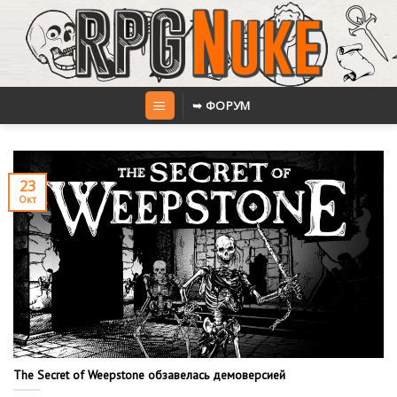
Skip
to
content
➥ ФОРУМ
23
Окт
The Secret of Weepstone обзавелась демоверсией