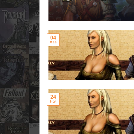
04
Фев
24
Ноя