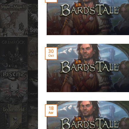
30
Окт
18
Авг