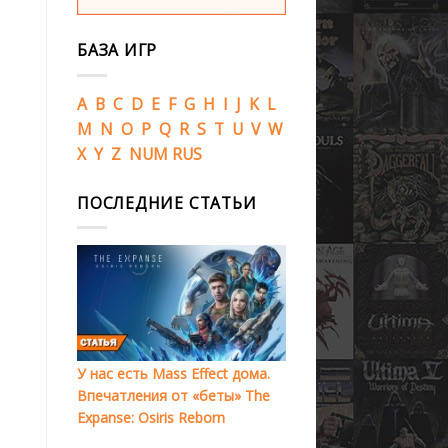
БАЗА ИГР
A
B
C
D
E
F
G
H
I
J
K
L
M
N
O
P
Q
R
S
T
U
V
W
X
Y
Z
NUM
RUS
ПОСЛЕДНИЕ СТАТЬИ
У нас есть Mass Effect дома.
Впечатления от «беты» The
Expanse: Osiris Reborn