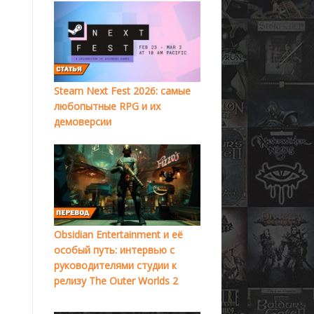
Steam Next Fest 2026: самые
любопытные RPG и их
демоверсии
Obsidian Entertainment и её
особый путь: интервью с
руководителями студии к
релизу The Outer Worlds 2