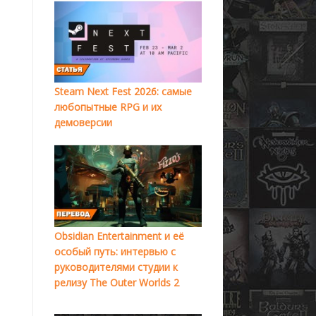
Steam Next Fest 2026: самые
любопытные RPG и их
демоверсии
Obsidian Entertainment и её
особый путь: интервью с
руководителями студии к
релизу The Outer Worlds 2