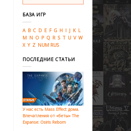
БАЗА ИГР
A
B
C
D
E
F
G
H
I
J
K
L
M
N
O
P
Q
R
S
T
U
V
W
X
Y
Z
NUM
RUS
ПОСЛЕДНИЕ СТАТЬИ
У нас есть Mass Effect дома.
Впечатления от «беты» The
Expanse: Osiris Reborn