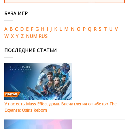
БАЗА ИГР
A
B
C
D
E
F
G
H
I
J
K
L
M
N
O
P
Q
R
S
T
U
V
W
X
Y
Z
NUM
RUS
ПОСЛЕДНИЕ СТАТЬИ
У нас есть Mass Effect дома. Впечатления от «беты» The
Expanse: Osiris Reborn