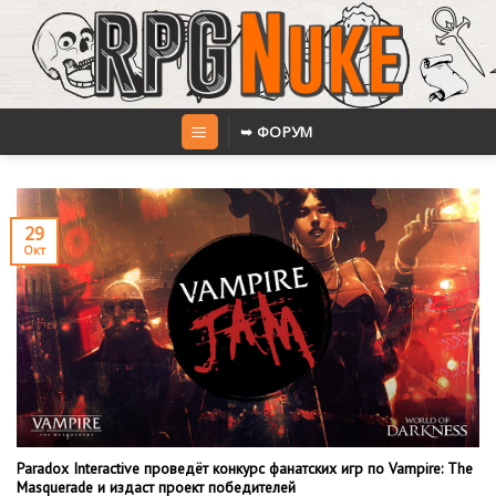
Skip
to
content
➥ ФОРУМ
29
Окт
Paradox Interactive проведёт конкурс фанатских игр по Vampire: The
Masquerade и издаст проект победителей