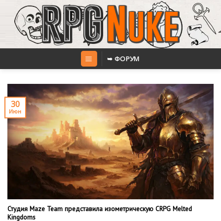
Skip
to
content
➥ ФОРУМ
30
Июн
Студия Maze Team представила изометрическую CRPG Melted
Kingdoms