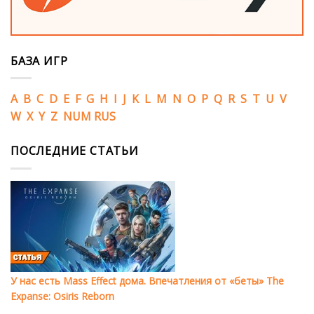
БАЗА ИГР
A
B
C
D
E
F
G
H
I
J
K
L
M
N
O
P
Q
R
S
T
U
V
W
X
Y
Z
NUM
RUS
ПОСЛЕДНИЕ СТАТЬИ
У нас есть Mass Effect дома. Впечатления от «беты» The
Expanse: Osiris Reborn