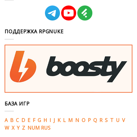
ПОДДЕРЖКА RPGNUKE
БАЗА ИГР
A
B
C
D
E
F
G
H
I
J
K
L
M
N
O
P
Q
R
S
T
U
V
W
X
Y
Z
NUM
RUS