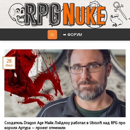
Skip
to
content
➥ ФОРУМ
28
Июл
Создатель Dragon Age Майк Лэйдлоу работал в Ubisoft над RPG про
короля Артура — проект отменили