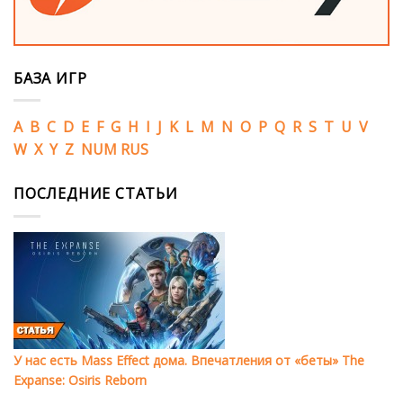
БАЗА ИГР
A
B
C
D
E
F
G
H
I
J
K
L
M
N
O
P
Q
R
S
T
U
V
W
X
Y
Z
NUM
RUS
ПОСЛЕДНИЕ СТАТЬИ
У нас есть Mass Effect дома. Впечатления от «беты» The
Expanse: Osiris Reborn