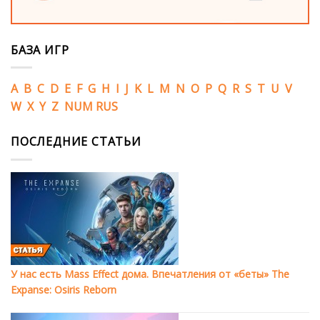
БАЗА ИГР
A
B
C
D
E
F
G
H
I
J
K
L
M
N
O
P
Q
R
S
T
U
V
W
X
Y
Z
NUM
RUS
ПОСЛЕДНИЕ СТАТЬИ
У нас есть Mass Effect дома. Впечатления от «беты» The
Expanse: Osiris Reborn