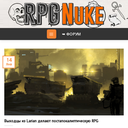
Skip
to
content
➥ ФОРУМ
14
Янв
Выходцы из Larian делают постапокалиптическую RPG