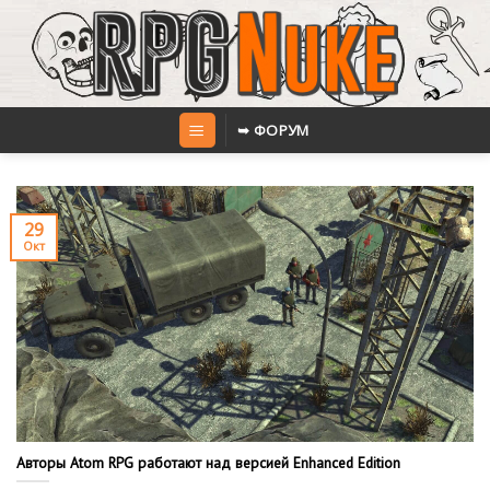
Skip
to
content
➥ ФОРУМ
29
Окт
Авторы Atom RPG работают над версией Enhanced Edition