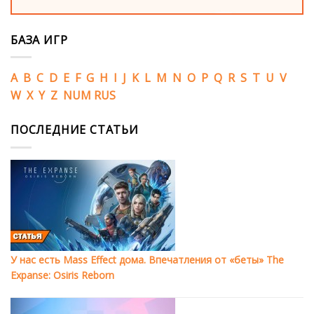
БАЗА ИГР
A
B
C
D
E
F
G
H
I
J
K
L
M
N
O
P
Q
R
S
T
U
V
W
X
Y
Z
NUM
RUS
ПОСЛЕДНИЕ СТАТЬИ
У нас есть Mass Effect дома. Впечатления от «беты» The
Expanse: Osiris Reborn