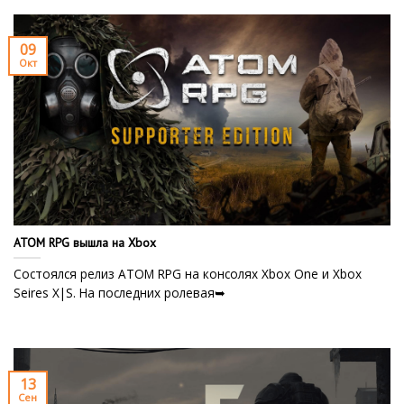
09
Окт
ATOM RPG вышла на Xbox
Состоялся релиз ATOM RPG на консолях Xbox One и Xbox
Seires X|S. На последних ролевая➥
13
Сен