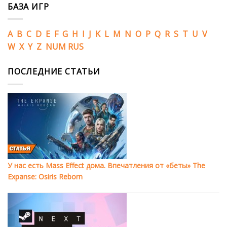
БАЗА ИГР
A
B
C
D
E
F
G
H
I
J
K
L
M
N
O
P
Q
R
S
T
U
V
W
X
Y
Z
NUM
RUS
ПОСЛЕДНИЕ СТАТЬИ
У нас есть Mass Effect дома. Впечатления от «беты» The
Expanse: Osiris Reborn