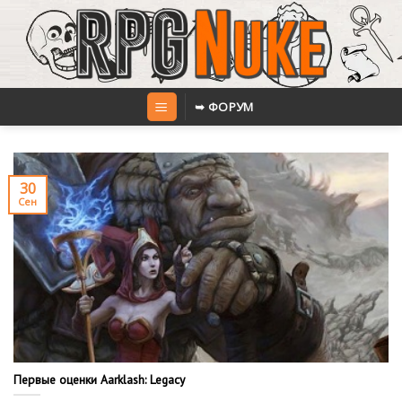
Skip
to
content
➥ ФОРУМ
30
Сен
Первые оценки Aarklash: Legacy