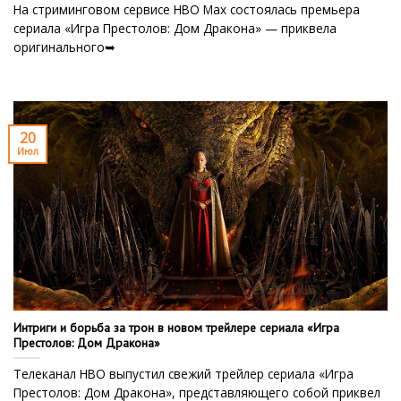
На стриминговом сервисе HBO Max состоялась премьера
сериала «Игра Престолов: Дом Дракона» — приквела
оригинального➥
20
Июл
Интриги и борьба за трон в новом трейлере сериала «Игра
Престолов: Дом Дракона»
Телеканал HBO выпустил свежий трейлер сериала «Игра
Престолов: Дом Дракона», представляющего собой приквел