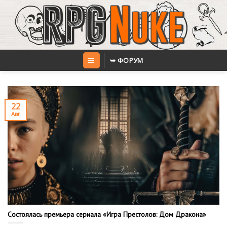
Skip
to
content
➥ ФОРУМ
22
Авг
Состоялась премьера сериала «Игра Престолов: Дом Дракона»