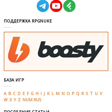
ПОДДЕРЖКА RPGNUKE
БАЗА ИГР
A
B
C
D
E
F
G
H
I
J
K
L
M
N
O
P
Q
R
S
T
U
V
W
X
Y
Z
NUM
RUS