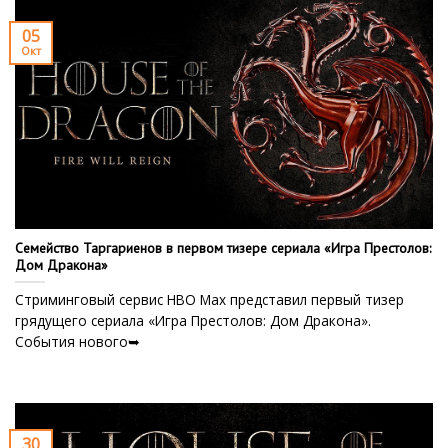
05
Окт
Семейство Таргариенов в первом тизере сериала «Игра Престолов:
Дом Дракона»
Стриминговый сервис HBO Max представил первый тизер
грядущего сериала «Игра Престолов: Дом Дракона».
События нового➥
30