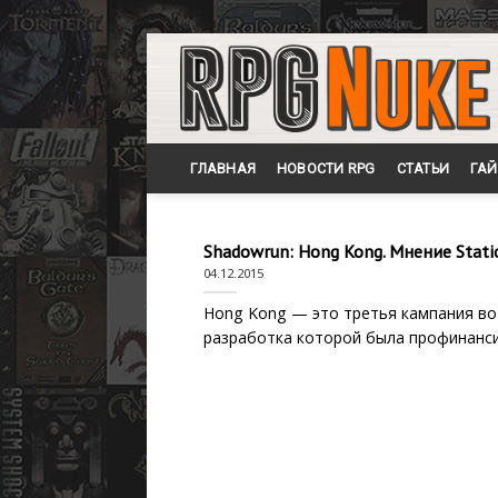
Skip
to
content
ГЛАВНАЯ
НОВОСТИ RPG
СТАТЬИ
ГА
Shadowrun: Hong Kong. Мнение Stati
04.12.2015
Hong Kong — это третья кампания во 
разработка которой была профинан