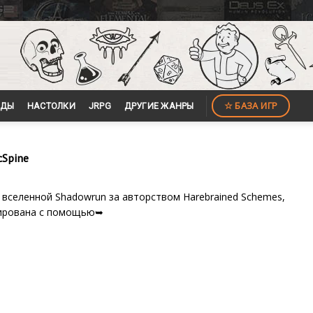
☆ БАЗА ИГР
ЙДЫ
НАСТОЛКИ
JRPG
ДРУГИЕ ЖАНРЫ
cSpine
вселенной Shadowrun за авторством Harebrained Schemes,
сирована с помощью➥