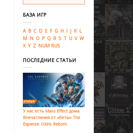
БАЗА ИГР
A
B
C
D
E
F
G
H
I
J
K
L
M
N
O
P
Q
R
S
T
U
V
W
X
Y
Z
NUM
RUS
ПОСЛЕДНИЕ СТАТЬИ
У нас есть Mass Effect дома.
Впечатления от «беты» The
Expanse: Osiris Reborn