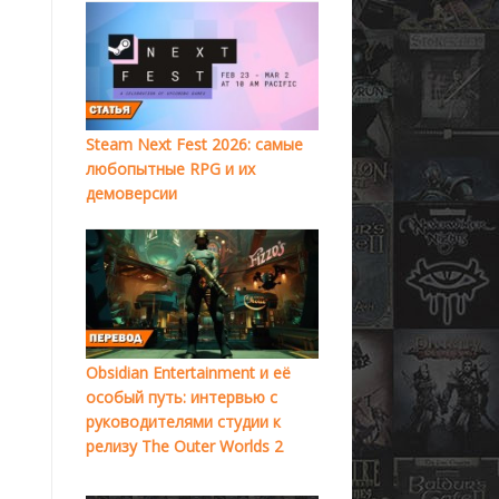
Steam Next Fest 2026: самые
любопытные RPG и их
демоверсии
Obsidian Entertainment и её
особый путь: интервью с
руководителями студии к
релизу The Outer Worlds 2