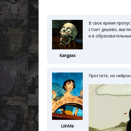
В свое время пропус
стоит дешево, выгля
и в образовательных
Kangaxx
Простите, но нейрок
LiInMa