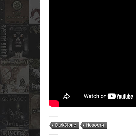
DarkStone
Новости