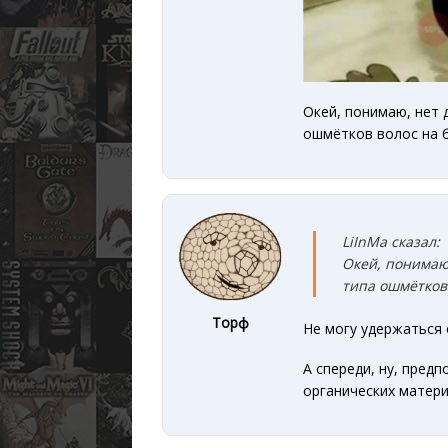
Окей, понимаю, нет 
ошмётков волос на б
LiInMa сказал:
Окей, понимаю,
типа ошмётков
Торф
Не могу удержаться о
А спереди, ну, пред
органических матери