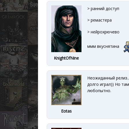
> ранний доступ
> ремастера
> нейрохрючево
ммм вкуснятина
KnightOfNine
Неожиданный релиз..
долго играл)) Но та
любопытно.
Eotas