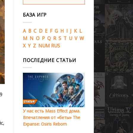
БАЗА ИГР
A
B
C
D
E
F
G
H
I
J
K
L
M
N
O
P
Q
R
S
T
U
V
W
X
Y
Z
NUM
RUS
ПОСЛЕДНИЕ СТАТЬИ
9
У нас есть Mass Effect дома.
Впечатления от «беты» The
с,
Expanse: Osiris Reborn