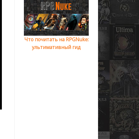
Что почитать на RPGNuke:
ультимативный гид