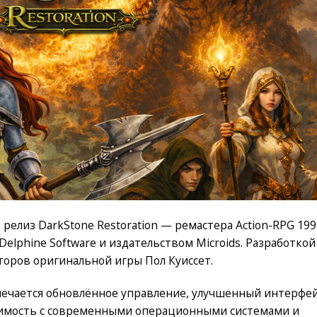
 релиз DarkStone Restoration — ремастера Action-RPG 199
elphine Software и издательством Microids. Разработкой
торов оригинальной игры Пол Куиссет.
мечается обновлённое управление, улучшенный интерфей
тимость с современными операционными системами и