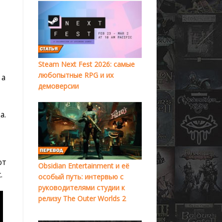
Steam Next Fest 2026: самые
любопытные RPG и их
 а
демоверсии
а.
от
Obsidian Entertainment и её
.
особый путь: интервью с
руководителями студии к
релизу The Outer Worlds 2