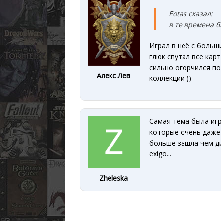
Eotas сказал:
в те времена 
Играл в неё с больш
глюк спутал все кар
сильно огорчился по 
Алекс Лев
коллекции ))
Самая тема была игр
которые очень даже 
больше зашла чем ди
exigo...
Zheleska