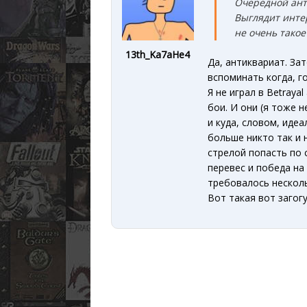
Очередной ант
Выглядит инте
не очень такое
13th_Ka7aHe4
Да, антиквариат. Зат
вспоминать когда, г
Я не играл в Betrayal
бои. И они (я тоже н
и куда, словом, идеа
больше никто так и 
стрелой попасть по с
перевес и победа на
требовалось несколь
Вот такая вот загогу