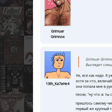
Grimuar
Grimnox
Grimuar Grimno
Выглядит слиш
Не, всё как надо. Я у
хотя за что, велича
13th_Ka7aHe4
она попала мне в рук
песни, "ну что ж ты 
пришлось самому чин
первый же крупный г