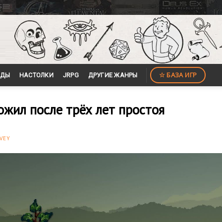
☆ БАЗА ИГР
ЙДЫ
НАСТОЛКИ
JRPG
ДРУГИЕ ЖАНРЫ
 ожил после трёх лет простоя
VEY