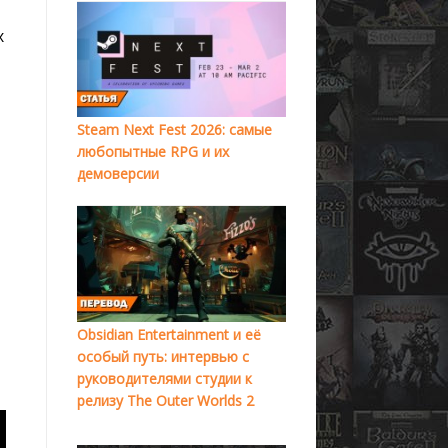
х
Steam Next Fest 2026: самые
любопытные RPG и их
демоверсии
Obsidian Entertainment и её
особый путь: интервью с
руководителями студии к
релизу The Outer Worlds 2