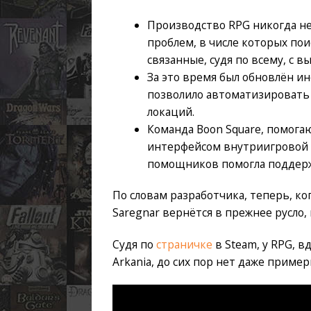
Производство RPG никогда не 
проблем, в числе которых по
связанные, судя по всему, с вы
За это время был обновлён и
позволило автоматизировать 
локаций.
Команда Boon Square, помога
интерфейсом внутриигровой к
помощников помогла поддержк
По словам разработчика, теперь, ко
Saregnar вернётся в прежнее русло,
Судя по
страничке
в Steam, у RPG, в
Arkania, до сих пор нет даже пример