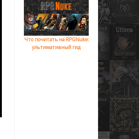
Что почитать на RPGNuke:
ультимативный гид