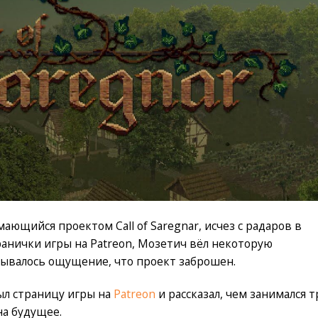
ющийся проектом Call of Saregnar, исчез с радаров в
ранички игры на Patreon, Мозетич вёл некоторую
адывалось ощущение, что проект заброшен.
ыл страницу игры на
Patreon
и рассказал, чем занимался т
на будущее.