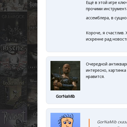
Ещё в этой игре ключ
прочими инструмент
ассемблера, в сущнос
Короче, я счастлив. 
искренне рад новост
Очередной антиквари
интересно, картинка
нравится.
GorNaMib
GorNaMib сказ