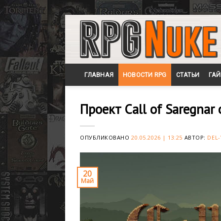
Skip
to
content
ГЛАВНАЯ
НОВОСТИ RPG
СТАТЬИ
ГА
Проект Call of Saregnar
ОПУБЛИКОВАНО
20.05.2026 | 13:25
АВТОР:
DEL-
20
Май