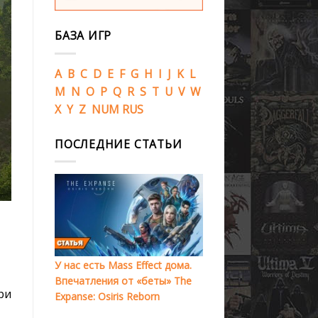
БАЗА ИГР
A
B
C
D
E
F
G
H
I
J
K
L
M
N
O
P
Q
R
S
T
U
V
W
X
Y
Z
NUM
RUS
ПОСЛЕДНИЕ СТАТЬИ
У нас есть Mass Effect дома.
Впечатления от «беты» The
ри
Expanse: Osiris Reborn