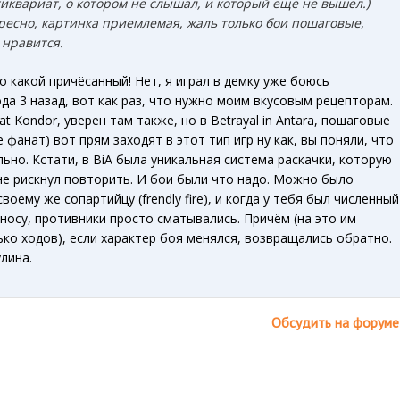
иквариат, о котором не слышал, и который еще не вышел.)
ресно, картинка приемлемая, жаль только бои пошаговые,
 нравится.
о какой причёсанный! Нет, я играл в демку уже боюсь
ода 3 назад, вот как раз, что нужно моим вкусовым рецепторам.
 at Kondor, уверен там также, но в Betrayal in Antara, пошаговые
е фанат) вот прям заходят в этот тип игр ну как, вы поняли, что
льно. Кстати, в BiA была уникальная система раскачки, которую
не рискнул повторить. И бои были что надо. Можно было
воему же сопартийцу (frendly fire), и когда у тебя был численный
 носу, противники просто сматывались. Причём (на это им
ко ходов), если характер боя менялся, возвращались обратно.
лина.
Обсудить на форуме