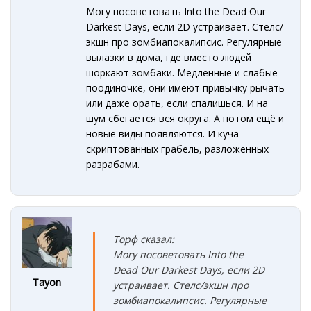
Могу посоветовать Into the Dead Our
Darkest Days, если 2D устраивает. Стелс/
экшн про зомбиапокалипсис. Регулярные
вылазки в дома, где вместо людей
шоркают зомбаки. Медленные и слабые
поодиночке, они имеют привычку рычать
или даже орать, если спалишься. И на
шум сбегается вся округа. А потом ещё и
новые виды появляются. И куча
скриптованных грабель, разложенных
разрабами.
Торф сказал:
Могу посоветовать Into the
Dead Our Dark
e
st D
ay
s
, если 2D
Tayon
устраивает. Стелс/экшн про
зомбиапокалипсис. Регулярные