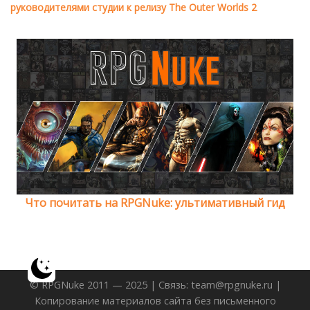
руководителями студии к релизу The Outer Worlds 2
Что почитать на RPGNuke: ультимативный гид
© RPGNuke 2011 — 2025 | Связь: team@rpgnuke.ru |
Копирование материалов сайта без письменного