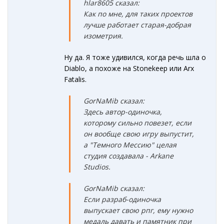
hlar8605 сказал:
Как по мне, для таких проектов
лучше работает старая-добрая
изометрия.
Ну да. Я тоже удивился, когда речь шла о
Diablo, а похоже на Stonekeep или Arx
Fatalis.
GorNaMib сказал:
Здесь автор-одиночка,
которому сильно повезет, если
он вообще свою игру выпустит,
а "Темного Мессию" целая
студия создавала - Arkane
Studios.
GorNaMib сказал:
Если разраб-одиночка
выпускает свою рпг, ему нужно
медаль давать и памятник при