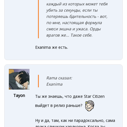
каждый из которых может
тебя
убить за секунды, если ты
потеряешь бдительность
- вот,
по мне, настоящая формула
смеси экшна
и ужаса. Орды
врагов же... Такое себе.
Exanima же есть.
Rama сказал:
Exanima
Tayon
Ты же знаешь, что даже Star Citizen
выйдет в релиз раньше?
Ну и да, там, как ни парадоксально, сама
драка слишком хардкорна. Когда ты