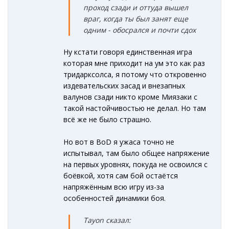
проход сзади и оттуда вышел
враг, когда ты был занят еще
одним - обосрался и почти сдох
Ну кстати говоря единственная игра
которая мне приходит на ум это как раз
тридарксолса, я потому что откровенно
издевательских засад и внезапных
валунов сзади никто кроме Миязаки с
такой настойчивостью не делал. Но там
всё же не было страшно.
Но вот в BoD я ужаса точно не
испытывал, там было общее напряжение
на первых уровнях, покуда не освоился с
боёвкой, хотя сам бой остаётся
напряжённым всю игру из-за
особенностей динамики боя.
Tayon сказал: