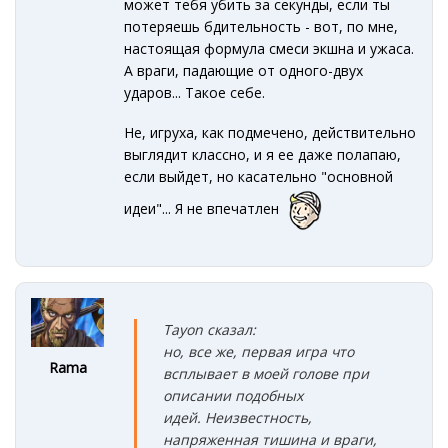
может тебя убить за секунды, если ты
потеряешь бдительность - вот, по мне,
настоящая формула смеси экшна и ужаса.
А враги, падающие от одного-двух
ударов... Такое себе.
Не, игруха, как подмечено, действительно
выглядит классно, и я ее даже полапаю,
если выйдет, но касательно "основной
идеи"... Я не впечатлен
Tayon сказал:
но
,
все же, первая игра что
Rama
всплывает в моей голове при
описании подобных
идей. Неизвестность,
напряж
енн
ая
тишина и враги,