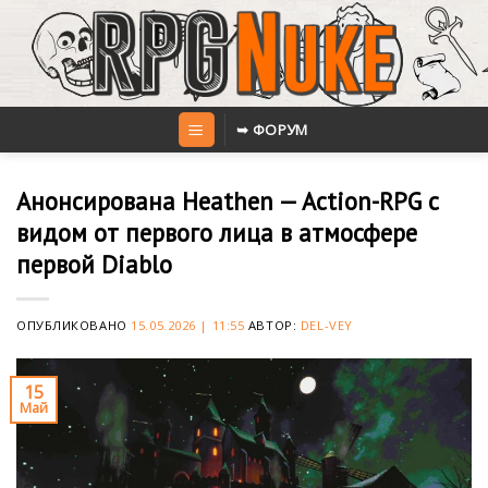
Skip
to
content
➥ ФОРУМ
Анонсирована Heathen — Action-RPG с
видом от первого лица в атмосфере
первой Diablo
ОПУБЛИКОВАНО
15.05.2026 | 11:55
АВТОР:
DEL-VEY
15
Май