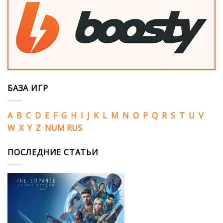
БАЗА ИГР
A
B
C
D
E
F
G
H
I
J
K
L
M
N
O
P
Q
R
S
T
U
V
W
X
Y
Z
NUM
RUS
ПОСЛЕДНИЕ СТАТЬИ