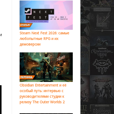
Steam Next Fest 2026: самые
и
любопытные RPG и их
демоверсии
Obsidian Entertainment и её
особый путь: интервью с
руководителями студии к
релизу The Outer Worlds 2