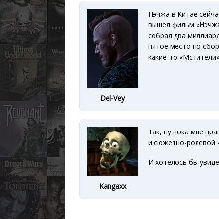
Нэчжа в Китае сейч
вышел фильм «Нэчжа
собрал два миллиард
пятое место по сбор
какие-то «Мстители»
Del-Vey
Так, ну пока мне нра
и сюжетно-ролевой 
И хотелось бы увиде
Kangaxx