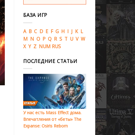
БАЗА ИГР
A
B
C
D
E
F
G
H
I
J
K
L
M
N
O
P
Q
R
S
T
U
V
W
X
Y
Z
NUM
RUS
ПОСЛЕДНИЕ СТАТЬИ
У нас есть Mass Effect дома.
Впечатления от «беты» The
Expanse: Osiris Reborn