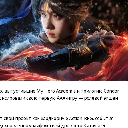
ab, выпустившие My Hero Academia и трилогию Condor
нонсировали свою первую AAA-игру — ролевой экшен
свой проект как хардкорную Action-RPG, события
вдохновлённом мифологией древнего Китая и её