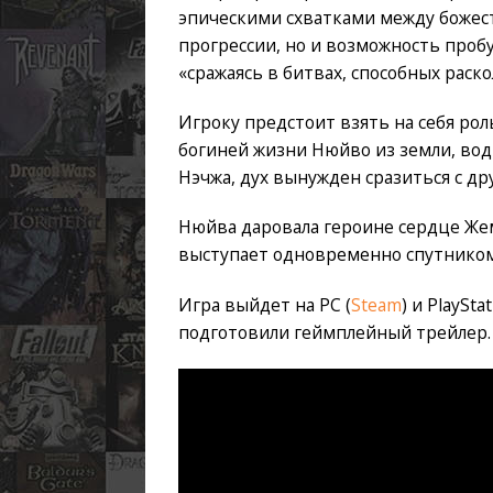
эпическими схватками между божес
прогрессии, но и возможность проб
«сражаясь в битвах, способных раско
Игроку предстоит взять на себя рол
богиней жизни Нюйво из земли, во
Нэчжа, дух вынужден сразиться с д
Нюйва даровала героине сердце Же
выступает одновременно спутником
Игра выйдет на PC (
Steam
) и PlaySt
подготовили геймплейный трейлер.