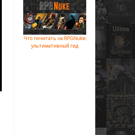
Что почитать на RPGNuke:
ультимативный гид