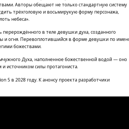
твами. Авторы обещают не только стандартную систему
удить трёхголовую и восьмирукую форму персонажа,
лоть небеса».
ь перерождённого в теле девушки духа, созданного
ды и огня. Перевоплотившийся в форме девушки по имен
ругими божествами.
мчужного Духа, наполненное божественной водой — оно
 и источником силы протагониста.
ation 5 в 2028 году. К анонсу проекта разработчики