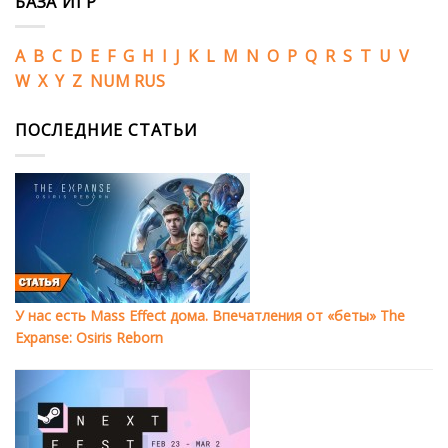
БАЗА ИГР
A
B
C
D
E
F
G
H
I
J
K
L
M
N
O
P
Q
R
S
T
U
V
W
X
Y
Z
NUM
RUS
ПОСЛЕДНИЕ СТАТЬИ
У нас есть Mass Effect дома. Впечатления от «беты» The
Expanse: Osiris Reborn