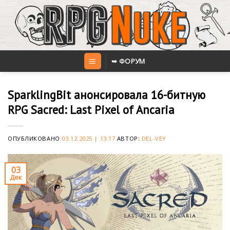
Skip
to
content
➥ ФОРУМ
SparklingBit анонсировала 16-битную
RPG Sacred: Last Pixel of Ancaria
ОПУБЛИКОВАНО
03.12.2025 | 13:17
АВТОР:
DEL-VEY
03
Дек