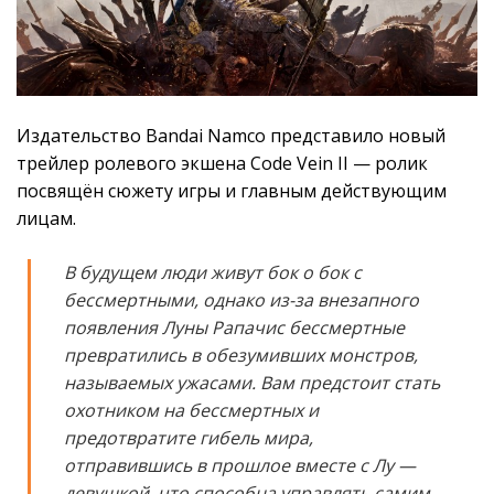
Издательство Bandai Namco представило новый
трейлер ролевого экшена Code Vein II — ролик
посвящён сюжету игры и главным действующим
лицам.
В будущем люди живут бок о бок с
бессмертными, однако из-за внезапного
появления Луны Рапачис бессмертные
превратились в обезумивших монстров,
называемых ужасами. Вам предстоит стать
охотником на бессмертных и
предотвратите гибель мира,
отправившись в прошлое вместе с Лу —
девушкой, что способна управлять самим