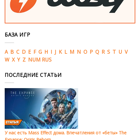
БАЗА ИГР
A
B
C
D
E
F
G
H
I
J
K
L
M
N
O
P
Q
R
S
T
U
V
W
X
Y
Z
NUM
RUS
ПОСЛЕДНИЕ СТАТЬИ
У нас есть Mass Effect дома. Впечатления от «беты» The
Expanse: Osiris Reborn