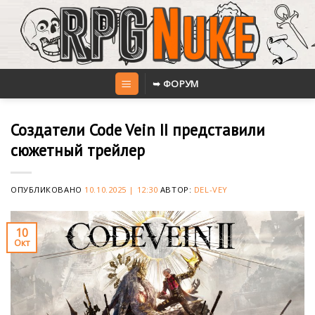
Skip
to
content
➥ ФОРУМ
Создатели Code Vein II представили
сюжетный трейлер
ОПУБЛИКОВАНО
10.10.2025 | 12:30
АВТОР:
DEL-VEY
10
Окт