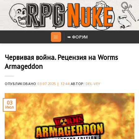
Skip
to
content
➥ ФОРУМ
Червивая война. Рецензия на Worms
Armageddon
ОПУБЛИКОВАНО
03.07.2025 | 12:44
АВТОР:
DEL-VEY
03
Июл