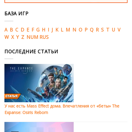
БАЗА ИГР
A
B
C
D
E
F
G
H
I
J
K
L
M
N
O
P
Q
R
S
T
U
V
W
X
Y
Z
NUM
RUS
ПОСЛЕДНИЕ СТАТЬИ
У нас есть Mass Effect дома. Впечатления от «беты» The
Expanse: Osiris Reborn